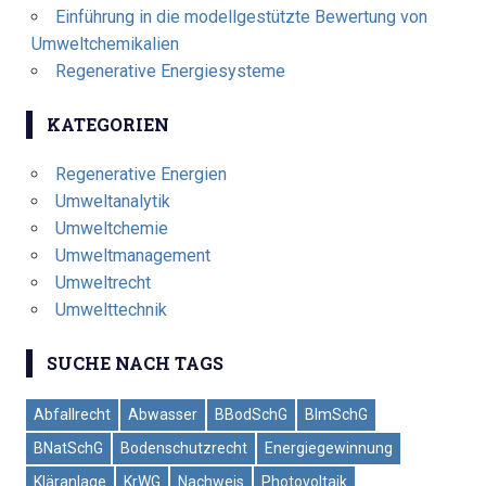
Einführung in die modellgestützte Bewertung von
Umweltchemikalien
Regenerative Energiesysteme
KATEGORIEN
Regenerative Energien
Umweltanalytik
Umweltchemie
Umweltmanagement
Umweltrecht
Umwelttechnik
SUCHE NACH TAGS
Abfallrecht
Abwasser
BBodSchG
BImSchG
BNatSchG
Bodenschutzrecht
Energiegewinnung
Kläranlage
KrWG
Nachweis
Photovoltaik