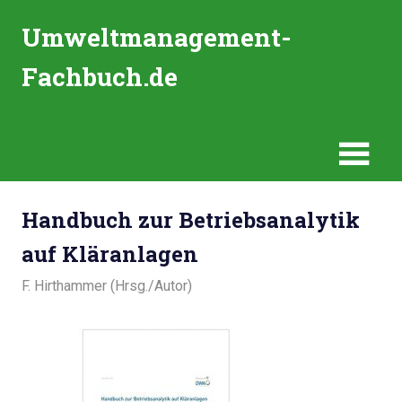
Zum
Umweltmanagement-
Inhalt
springen
Fachbuch.de
Eine
weitere
WordPress-
Website
Handbuch zur Betriebsanalytik
auf Kläranlagen
23. Februar 2018
F. Hirthammer (Hrsg./Autor)
Umweltanalytik