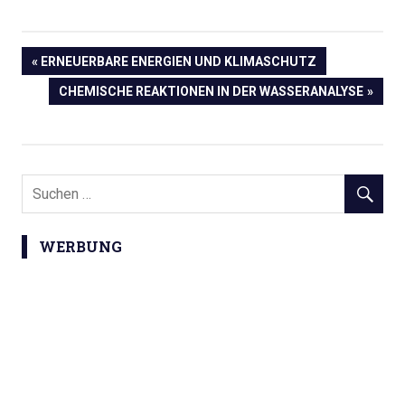
Beitragsnavigation
VORHERIGER
ERNEUERBARE ENERGIEN UND KLIMASCHUTZ
BEITRAG:
NÄCHSTER
CHEMISCHE REAKTIONEN IN DER WASSERANALYSE
BEITRAG:
WERBUNG