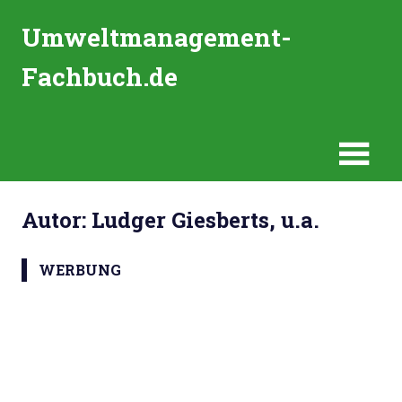
Zum
Umweltmanagement-
Inhalt
springen
Fachbuch.de
Eine
weitere
WordPress-
Website
Autor:
Ludger Giesberts, u.a.
WERBUNG