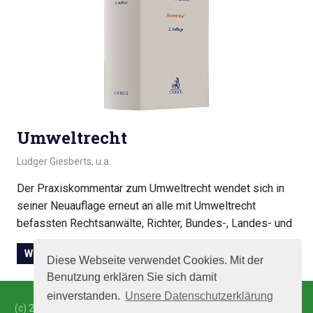
Umweltrecht
21. Februar 2018
Ludger Giesberts, u.a.
Umweltrecht
Der Praxiskommentar zum Umweltrecht wendet sich in
seiner Neuauflage erneut an alle mit Umweltrecht
befassten Rechtsanwälte, Richter, Bundes-, Landes- und
WEITERLESEN
Diese Webseite verwendet Cookies. Mit der
Benutzung erklären Sie sich damit
einverstanden.
Unsere Datenschutzerklärung
(c) 2009-2018
Träger Management & Medien GmbH